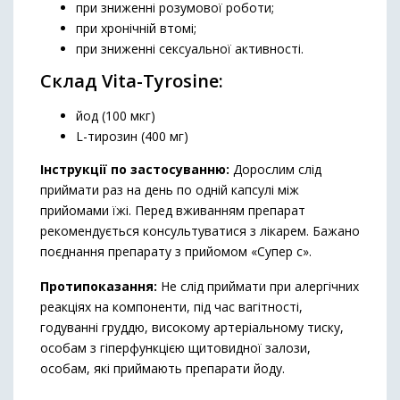
при зниженні розумової роботи;
при хронічній втомі;
при зниженні сексуальної активності.
Склад Vita-Tyrosine:
йод (100 мкг)
L-тирозин (400 мг)
Інструкції по застосуванню:
Дорослим слід
приймати раз на день по одній капсулі між
прийомами їжі. Перед вживанням препарат
рекомендується консультуватися з лікарем. Бажано
поєднання препарату з прийомом «Супер с».
Протипоказання:
Не слід приймати при алергічних
реакціях на компоненти, під час вагітності,
годуванні груддю, високому артеріальному тиску,
особам з гіперфункцією щитовидної залози,
особам, які приймають препарати йоду.