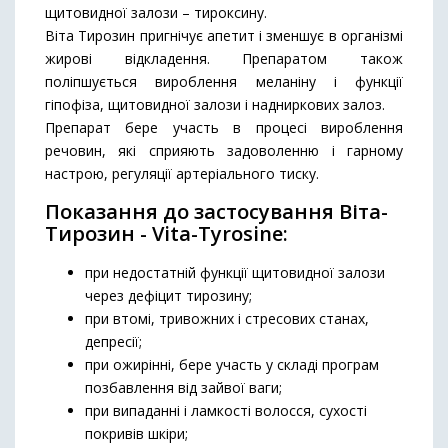
щитовидної залози – тироксину.
Віта Тирозин пригнічує апетит і зменшує в організмі
жирові відкладення. Препаратом також
поліпшується вироблення меланіну і функції
гіпофіза, щитовидної залози і надниркових залоз.
Препарат бере участь в процесі вироблення
речовин, які сприяють задоволенню і гарному
настрою, регуляції артеріального тиску.
Показання до застосування Віта-
Тирозин - Vita-Tyrosine:
при недостатній функції щитовидної залози
через дефіцит тирозину;
при втомі, тривожних і стресових станах,
депресії;
при ожирінні, бере участь у складі програм
позбавлення від зайвої ваги;
при випаданні і ламкості волосся, сухості
покривів шкіри;