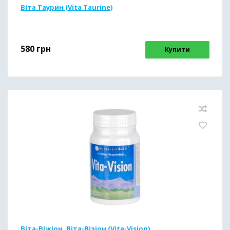
Віта Таурин (Vita Taurine)
580
грн
Купити
Віта-Віжіон, Віта-Візіон (Vita-Vision)