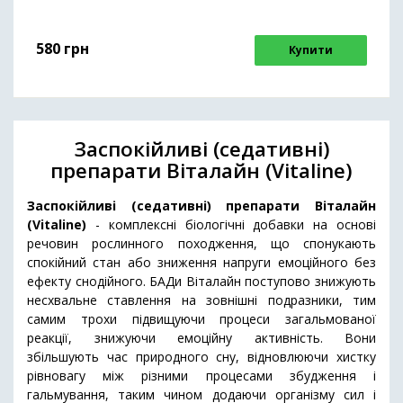
580
грн
Купити
Заспокійливі (седативні)
препарати Віталайн (Vitaline)
Заспокійливі (седативні) препарати Віталайн
(Vitaline)
- комплексні біологічні добавки на основі
речовин рослинного походження, що спонукають
спокійний стан або зниження напруги емоційного без
ефекту снодійного. БАДи Віталайн поступово знижують
несхвальне ставлення на зовнішні подразники, тим
самим трохи підвищуючи процеси загальмованої
реакції, знижуючи емоційну активність. Вони
збільшують час природного сну, відновлюючи хистку
рівновагу між різними процесами збудження і
гальмування, таким чином додаючи організму сил і