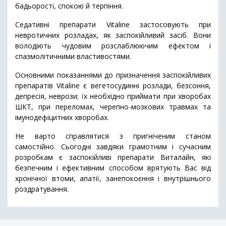
бадьорості, спокою й терпіння.
Седативні препарати Vitaline застосовують при
невротичних розладах, як заспокійливий засіб. Вони
володіють чудовим розслаблюючим ефектом і
спазмолітичними властивостями.
Основними показаннями до призначення заспокійливих
препаратів Vitaline є вегетосудинні розлади, безсоння,
депресія, неврози; їх необхідно приймати при хворобах
ШКТ, при переломах, черепно-мозкових травмах та
імунодефіцитних хворобах.
Не варто справлятися з пригніченим станом
самостійно. Сьогодні завдяки грамотним і сучасним
розробкам є заспокійливі препарати Виталайн, які
безпечним і ефективним способом врятують Вас від
хронічної втоми, апатії, занепокоєння і внутрішнього
роздратування.