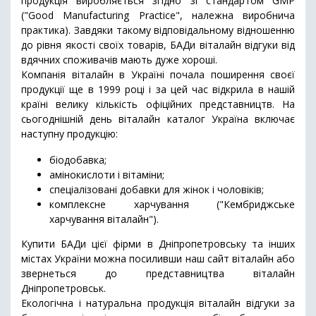
продукція виробляється згідно зі стандартом GMP
("Good Manufacturing Practice", належна виробнича
практика). Завдяки такому відповідальному відношенню
до рівня якості своїх товарів, БАДи віталайн відгуки від
вдячних споживачів мають дуже хороші.
Компанія віталайн в Україні почала поширення своєї
продукції ще в 1999 році і за цей час відкрила в нашій
країні велику кількість офіційних представництв. На
сьогоднішній день віталайн каталог Україна включає
наступну продукцію:
біодобавка;
амінокислоти і вітаміни;
спеціалізовані добавки для жінок і чоловіків;
комплексне харчування ("Кембриджське
харчування віталайн").
Купити БАДи цієї фірми в Дніпропетровську та інших
містах України можна посиливши наш сайт віталайн або
звернеться до представництва віталайн
Дніпропетровськ.
Екологічна і натуральна продукція віталайн відгуки за