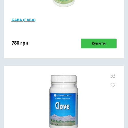
GABA (ГАБА)
780
грн
Купити