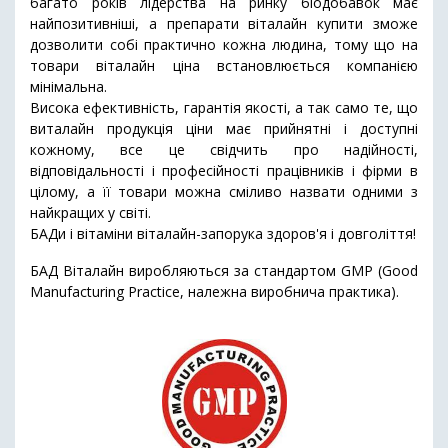
багато років лідерства на ринку біодобавок має
найпозитивніші, а препарати віталайн купити зможе
дозволити собі практично кожна людина, тому що на
товари віталайн ціна встановлюється компанією
мінімальна.
Висока ефективність, гарантія якості, а так само те, що
виталайн продукція ціни має прийнятні і доступні
кожному, все це свідчить про надійності,
відповідальності і професійності працівників і фірми в
цілому, а її товари можна сміливо назвати одними з
найкращих у світі.
БАДи і вітаміни віталайн-запорука здоров'я і довголіття!
БАД Віталайн виробляються за стандартом GMP (Good
Manufacturing Practice, належна виробнича практика).