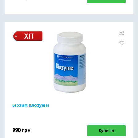
Біозим (Biozyme)
990
грн
Купити