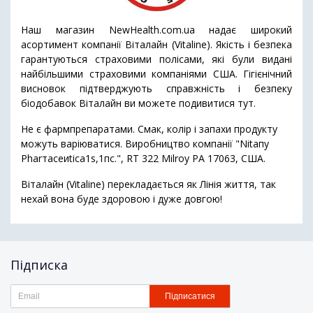
Наш магазин NewHealth.com.ua надає широкий
асортимент компанії Віталайн (Vitaline). Якість і безпека
гарантуються страховими полісами, які були видані
найбільшими страховими компаніями США. Гігієнічний
висновок підтверджують справжність і безпеку
біодобавок Віталайн ви можете подивитися тут.
Не є фармпрепаратами. Смак, колір і запахи продукту
можуть варіюватися. Виробництво компанії "Nitaпу
Рhаrтасеиtiса1s,1пс.", RТ 322 Мilrоу РА 17063, США.
Віталайн (Vitaline) перекладається як Лінія життя, так
нехай вона буде здоровою і дуже довгою!
Підписка
Підписатися