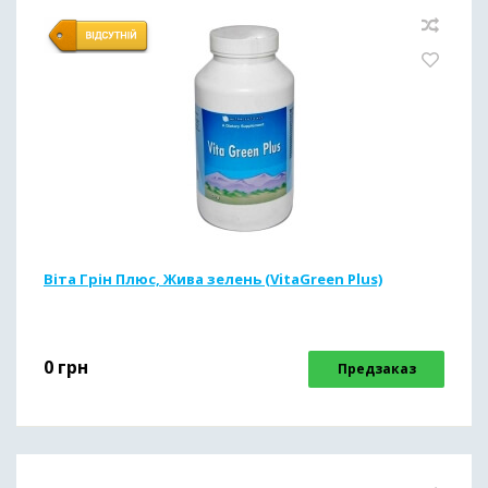
Віта Грін Плюс, Жива зелень (VitaGreen Plus)
0
грн
Предзаказ