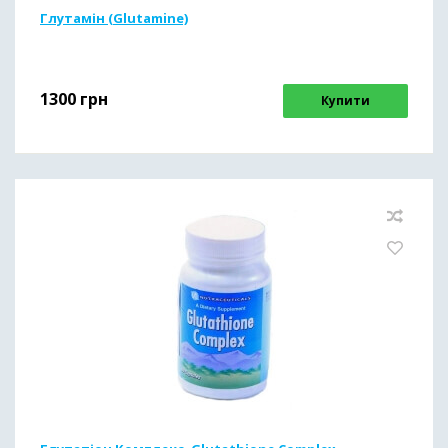
Глутамін (Glutamine)
1300
грн
Купити