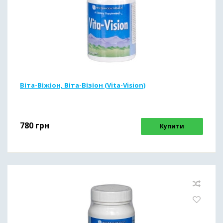
Віта-Віжіон, Віта-Візіон (Vita-Vision)
780
грн
Купити