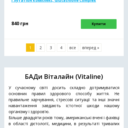
Глутатіон Комплекс, Glutathione Complex
840
грн
Купити
1
2
3
4
все
вперед »
БАДи Віталайн (Vitaline)
У сучасному світі досить складно дотримуватися
основних правил здорового способу життя. Не
правильне харчування, стресові ситуації та інші значні
навантаження завдають істотної шкоди нашому
організму і здоров'ю.
Більше двадцяти років тому, американські вчені і фахівці
в області дієтології, медицини, в результаті тривалих