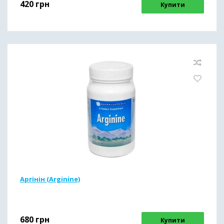
420
грн
Купити
Аргінін (Arginine)
680
грн
Купити