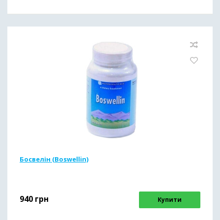
Босвелін (Boswellin)
940
грн
Купити