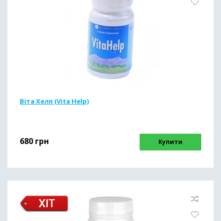
Віта Хелп (Vita Help)
680
грн
Купити