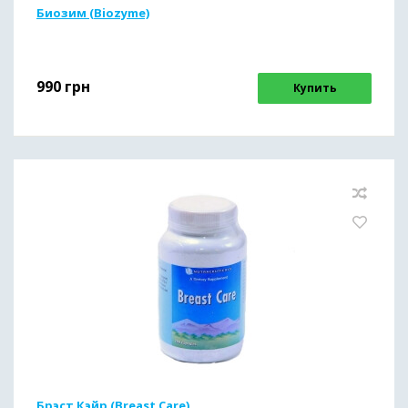
Биозим (Biozyme)
990
грн
Купить
Брэст Кэйр (Breast Care)