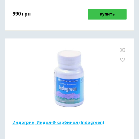
990
грн
Купить
Индогрин, Индол-3-карбинол (Indogreen)