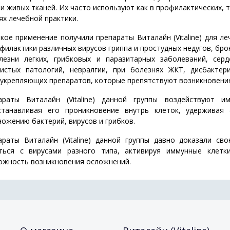
и живых тканей. Их часто используют как в профилактических, т
ях лечебной практики.
ое применение получили препараты Виталайн (Vitaline) для ле
филактики различных вирусов гриппа и простудных недугов, бро
лезни легких, грибковых и паразитарных заболеваний, серд
дистых патологий, невралгии, при болезнях ЖКТ, дисбактер
укрепляющих препаратов, которые препятствуют возникновению
араты Виталайн (Vitaline) данной группы воздействуют и
станавливая его проникновение внутрь клеток, удерживая
ожению бактерий, вирусов и грибков.
араты Виталайн (Vitaline) данной группы давно доказали с
ться с вирусами разного типа, активируя иммунные клетк
ожность возникновения осложнений.