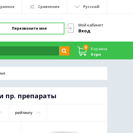
бранное
Сравнение
Русский
Мой кабинет
Перезвоните мне
Вход
0
Корзина
0 грн
ные
и пр. препараты
рейтингу