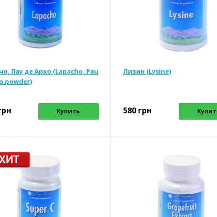
чо, Пау де Арко (Lapacho, Pau
Лизин (Lysine)
co powder)
грн
580
грн
Купить
Купит