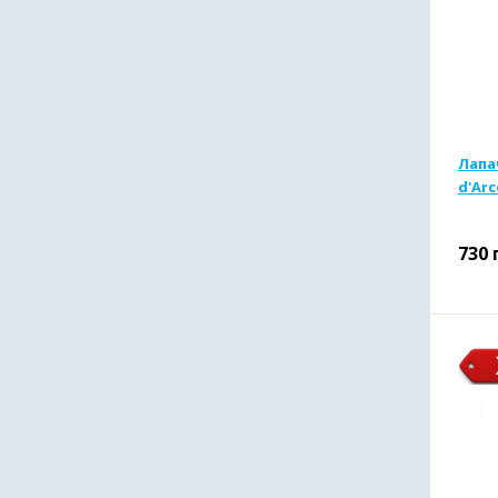
Лапа
d'Ar
730