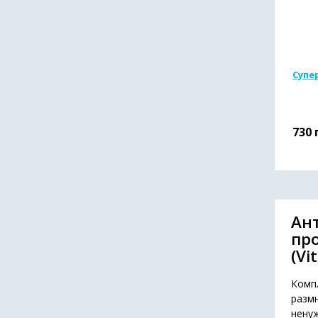
Супер
730
Ан
пр
(Vi
Комп
размн
нену