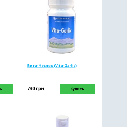
Вита-Чеснок (Vita-Garlic)
730
грн
ь
Купить