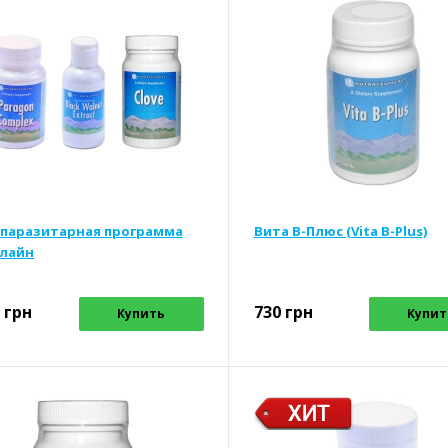
паразитарная программа
Вита В-Плюс (Vita B-Plus)
лайн
грн
730
грн
Купить
Купит