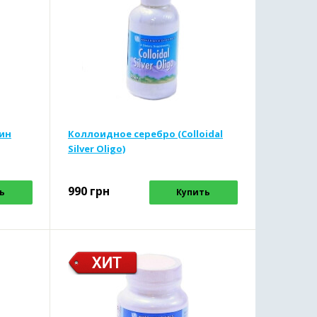
ин
Коллоидное серебро (Colloidal
Silver Oligo)
990
грн
ь
Купить