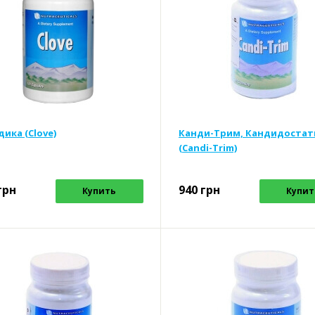
дика (Clove)
Канди-Трим, Кандидостат
(Candi-Trim)
грн
940
грн
Купить
Купит