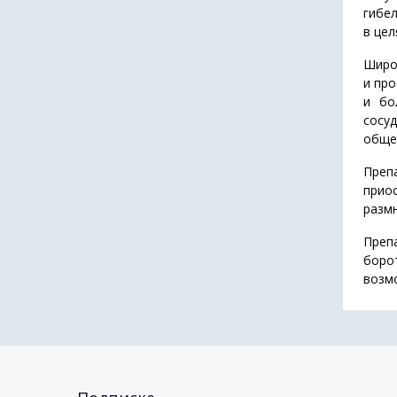
гибел
в цел
Широк
и про
и бо
сосу
обще
Преп
прио
размн
Преп
боро
возм