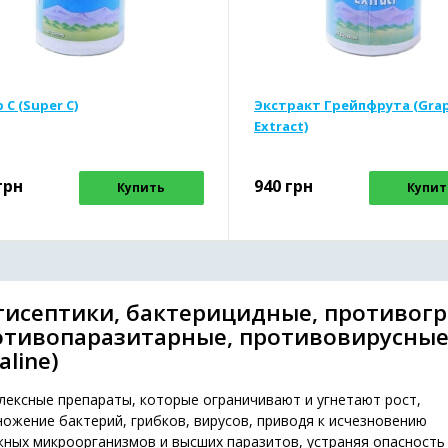
 С (Super С)
Экстракт Грейпфрута (Grap
Extract)
грн
940
грн
Купить
Купит
тисептики, бактерицидные, противог
отивопаразитарные, противовирусные
taline)
лексные препараты, которые ограничивают и угнетают рост,
ожение бактерий, грибков, вирусов, приводя к исчезновению
жных микроорганизмов и высших паразитов, устраняя опасность