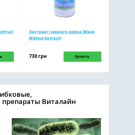
efruit
Экстракт черного ореха (Black
Walnut Extract)
730
грн
ь
Купить
рибковые,
 препараты Виталайн