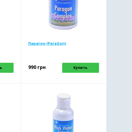
Парагон (ParaGon)
990
грн
ь
Купить